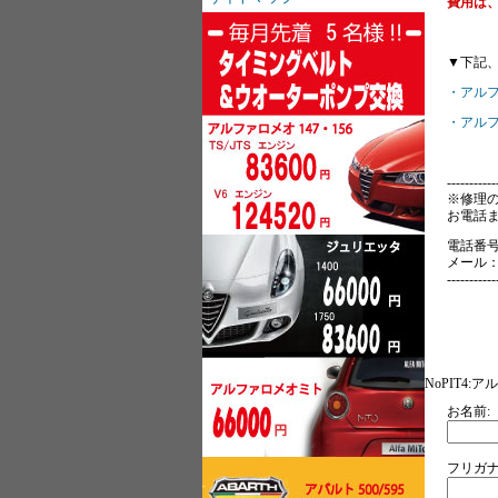
費用は、￥
▼下記
・アルフ
・アルフ
-----------
※修理
お電話ま
電話番号：0
メール：inf
-----------
NoPIT4
お名前:
フリガナ