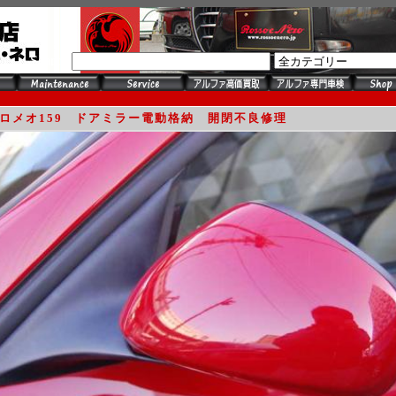
Search
ロメオ159 ドアミラー電動格納 開閉不良修理