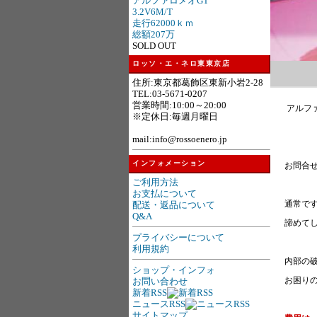
アルファロメオGT
3.2V6M/T
走行62000ｋｍ
総額207万
SOLD OUT
ロッソ・エ・ネロ東東京店
住所:東京都葛飾区東新小岩2-28
TEL:03-5671-0207
営業時間:10:00～20:00
アルファ
※定休日:毎週月曜日
mail:info@rossoenero.jp
インフォメーション
お問合せ
ご利用方法
お支払について
通常で
配送・返品について
Q&A
諦めて
プライバシーについて
利用規約
内部の
ショップ・インフォ
お困りの
お問い合わせ
新着RSS
ニュースRSS
サイトマップ