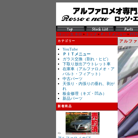
ロッソ エ ネロ
»
トップ
»
ＰＩＴメニュー
»
PIT4
アルファ
カテゴリー
YouTube
ＰＩＴメニュー
ガラス交換（割れ・ヒビ）
下取り放出アウトレット車
在庫車（アルファロメオ・ア
バルト・フィアット）
中古パーツ
天張り・内張りの垂れ、剥が
れ
板金修理（キズ・凹み）
新品パーツ
新着商品