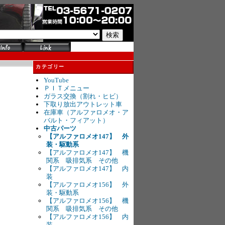
カテゴリー
YouTube
ＰＩＴメニュー
ガラス交換（割れ・ヒビ）
下取り放出アウトレット車
在庫車（アルファロメオ・ア
バルト・フィアット）
中古パーツ
【アルファロメオ147】 外
装・駆動系
【アルファロメオ147】 機
関系 吸排気系 その他
【アルファロメオ147】 内
装
【アルファロメオ156】 外
装・駆動系
【アルファロメオ156】 機
関系 吸排気系 その他
【アルファロメオ156】 内
装