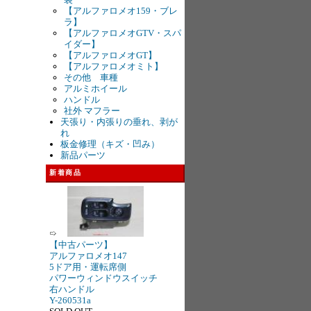
【アルファロメオ159・ブレ
ラ】
【アルファロメオGTV・スパ
イダー】
【アルファロメオGT】
【アルファロメオミト】
その他 車種
アルミホイール
ハンドル
社外 マフラー
天張り・内張りの垂れ、剥が
れ
板金修理（キズ・凹み）
新品パーツ
新着商品
【中古パーツ】
アルファロメオ147
5ドア用・運転席側
パワーウィンドウスイッチ
右ハンドル
Y-260531a