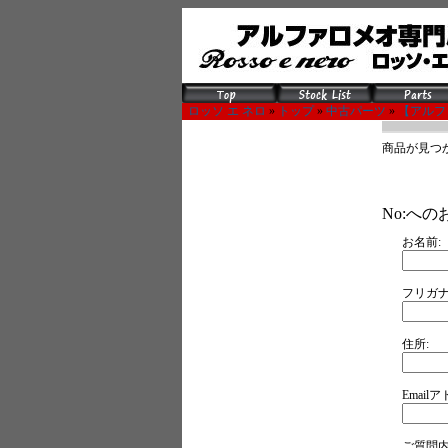
ロッソ エ ネロ
»
トップ
»
中古パーツ
»
【アルフ
商品が見つか
No:へ
お名前:
フリガナ
住所:
Email
ご質問内