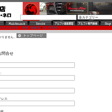
Search
ァロメオ147】 外装・駆動系
»
OL-1470085
りません...
のお問合せ
:
アドレス:
容: