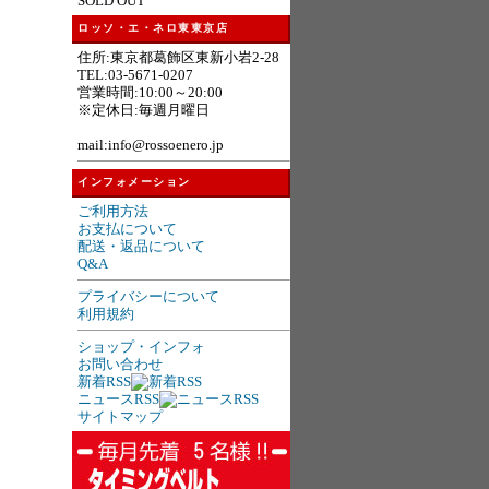
SOLD OUT
ロッソ・エ・ネロ東東京店
住所:東京都葛飾区東新小岩2-28
TEL:03-5671-0207
営業時間:10:00～20:00
※定休日:毎週月曜日
mail:info@rossoenero.jp
インフォメーション
ご利用方法
お支払について
配送・返品について
Q&A
プライバシーについて
利用規約
ショップ・インフォ
お問い合わせ
新着RSS
ニュースRSS
サイトマップ