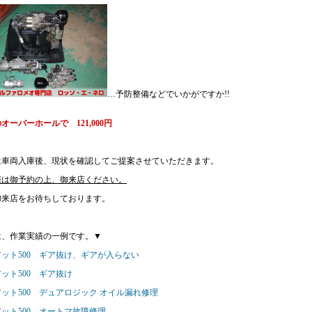
…予防整備などでいかがですか!!
オーバーホールで 121,000円
は車両入庫後、現状を確認してご提案させていただきます。
際は御予約の上、御来店ください。
御来店をお待ちしております。
は、作業実績の一例です。▼
ット500 ギア抜け、ギアが入らない
ット500 ギア抜け
ット500 デュアロジック オイル漏れ修理
ット500 オートマ故障修理