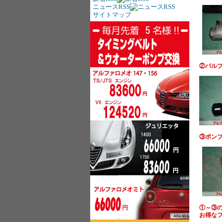
ニュースRSS
サイトマップ
②バルブ
③ポンプ
①～③
お得なフ