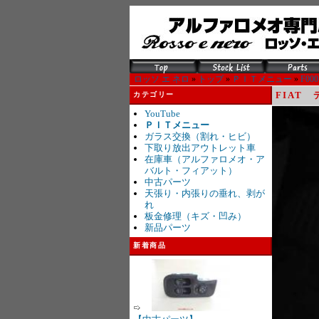
ロッソ エ ネロ
»
トップ
»
ＰＩＴメニュー
»
F000
FIAT
カテゴリー
YouTube
ＰＩＴメニュー
ガラス交換（割れ・ヒビ）
下取り放出アウトレット車
在庫車（アルファロメオ・ア
バルト・フィアット）
中古パーツ
天張り・内張りの垂れ、剥が
れ
板金修理（キズ・凹み）
新品パーツ
新着商品