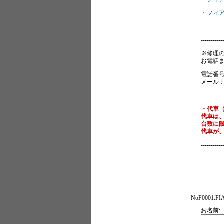
・フィア
-----------
※修理
お電話ま
電話番号：0
メール：inf
・代車
代車は
台数に
代車が
-----------
NoF0001
お名前: