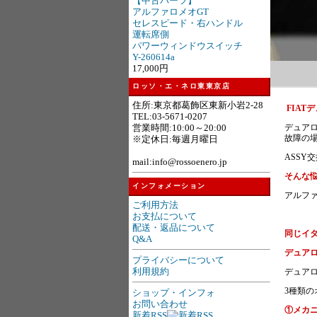
【中古パーツ】
アルファロメオGT
セレスピード・右ハンドル
運転席側
パワーウィンドウスイッチ
Y-260614a
17,000円
ロッソ・エ・ネロ東東京店
住所:東京都葛飾区東新小岩2-28
FIAT
TEL:03-5671-0207
営業時間:10:00～20:00
デュア
故障の
※定休日:毎週月曜日
ASSY
mail:info@rossoenero.jp
そんな悩
インフォメーション
アルフ
ご利用方法
お支払について
配送・返品について
同じイタ
Q&A
デュアロ
プライバシーについて
利用規約
デュア
3種類の
ショップ・インフォ
お問い合わせ
①メカニ
新着RSS