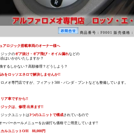
商品番号：F0001 販売価格
デュアロジック搭載車両のオーナー様へ
ロジックの
ギア抜け・ギア飛び・オイル漏れ
などの
場合はいかがいたしますか？
交換するしかない？高額修理？どうしよう？
みをロッソエネロで解決しませんか!!
ァロメオ専門店ですが、フィアット500・パンダ・プントなども整備しています。
リア車ですから!!
ジックは、修理 出来ます!!
ロジックユニットは
3つのユニットで構成
されているので
オーバーホールメニューをお値打ち価格でご用意しています!!
カルユニットO/H 88,000円