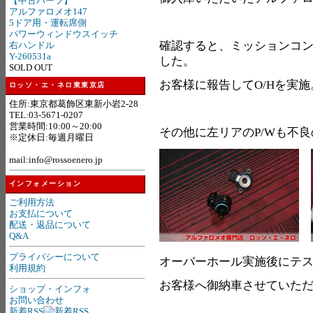
【中古パーツ】
アルファロメオ147
5ドア用・運転席側
パワーウィンドウスイッチ
確認すると、ミッションコ
右ハンドル
Y-260531a
した。
SOLD OUT
お客様に報告してO/Hを実施
ロッソ・エ・ネロ東東京店
住所:東京都葛飾区東新小岩2-28
TEL:03-5671-0207
営業時間:10:00～20:00
その他に左リアのP/Wも不
※定休日:毎週月曜日
mail:info@rossoenero.jp
インフォメーション
ご利用方法
お支払について
配送・返品について
Q&A
プライバシーについて
オーバーホール実施後にテ
利用規約
お客様へ御納車させていた
ショップ・インフォ
お問い合わせ
新着RSS