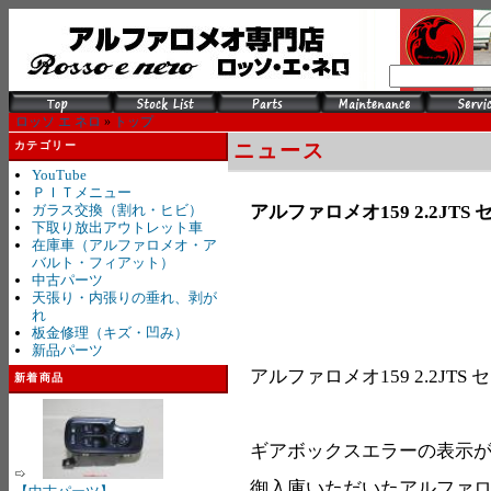
Search
ロッソ エ ネロ
»
トップ
カテゴリー
ニュース
YouTube
ＰＩＴメニュー
アルファロメオ159 2.2JTS
ガラス交換（割れ・ヒビ）
下取り放出アウトレット車
在庫車（アルファロメオ・ア
バルト・フィアット）
中古パーツ
天張り・内張りの垂れ、剥が
れ
板金修理（キズ・凹み）
新品パーツ
アルファロメオ159 2.2JTS
新着商品
ギアボックスエラーの表示
御入庫いただいたアルファロメオ1